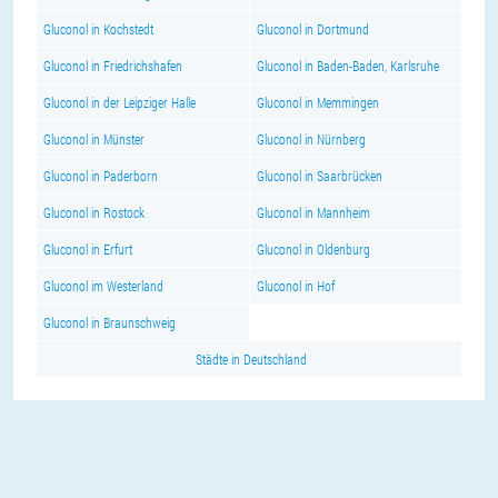
Gluconol in Kochstedt
Gluconol in Dortmund
Gluconol in Friedrichshafen
Gluconol in Baden-Baden, Karlsruhe
Gluconol in der Leipziger Halle
Gluconol in Memmingen
Gluconol in Münster
Gluconol in Nürnberg
Gluconol in Paderborn
Gluconol in Saarbrücken
Gluconol in Rostock
Gluconol in Mannheim
Gluconol in Erfurt
Gluconol in Oldenburg
Gluconol im Westerland
Gluconol in Hof
Gluconol in Braunschweig
Städte in Deutschland