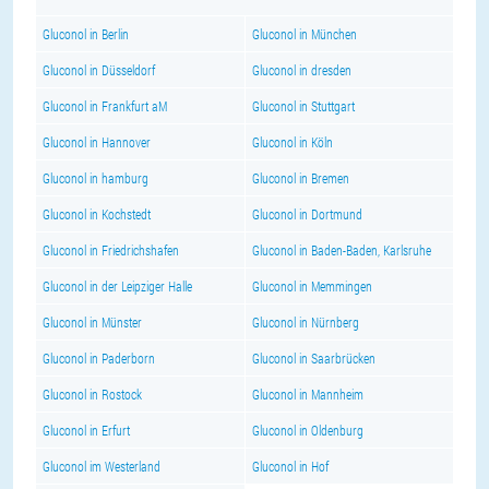
Gluconol in Berlin
Gluconol in München
Gluconol in Düsseldorf
Gluconol in dresden
Gluconol in Frankfurt aM
Gluconol in Stuttgart
Gluconol in Hannover
Gluconol in Köln
Gluconol in hamburg
Gluconol in Bremen
Gluconol in Kochstedt
Gluconol in Dortmund
Gluconol in Friedrichshafen
Gluconol in Baden-Baden, Karlsruhe
Gluconol in der Leipziger Halle
Gluconol in Memmingen
Gluconol in Münster
Gluconol in Nürnberg
Gluconol in Paderborn
Gluconol in Saarbrücken
Gluconol in Rostock
Gluconol in Mannheim
Gluconol in Erfurt
Gluconol in Oldenburg
Gluconol im Westerland
Gluconol in Hof