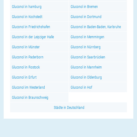
Gluconol in hamburg
Gluconol in Bremen
Gluconol in Kochstedt
Gluconol in Dortmund
Gluconol in Friedrichshafen
Gluconol in Baden-Baden, Karlsruhe
Gluconol in der Leipziger Halle
Gluconol in Memmingen
Gluconol in Münster
Gluconol in Nürnberg
Gluconol in Paderborn
Gluconol in Saarbrücken
Gluconol in Rostock
Gluconol in Mannheim
Gluconol in Erfurt
Gluconol in Oldenburg
Gluconol im Westerland
Gluconol in Hof
Gluconol in Braunschweig
Städte in Deutschland