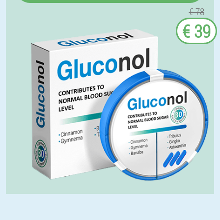
€ 78
€ 39