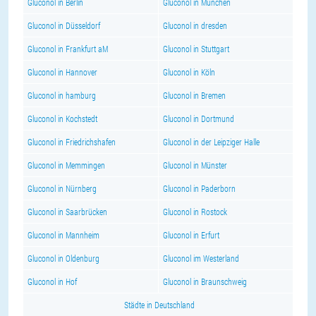
Gluconol in Berlin
Gluconol in München
Gluconol in Düsseldorf
Gluconol in dresden
Gluconol in Frankfurt aM
Gluconol in Stuttgart
Gluconol in Hannover
Gluconol in Köln
Gluconol in hamburg
Gluconol in Bremen
Gluconol in Kochstedt
Gluconol in Dortmund
Gluconol in Friedrichshafen
Gluconol in der Leipziger Halle
Gluconol in Memmingen
Gluconol in Münster
Gluconol in Nürnberg
Gluconol in Paderborn
Gluconol in Saarbrücken
Gluconol in Rostock
Gluconol in Mannheim
Gluconol in Erfurt
Gluconol in Oldenburg
Gluconol im Westerland
Gluconol in Hof
Gluconol in Braunschweig
Städte in Deutschland