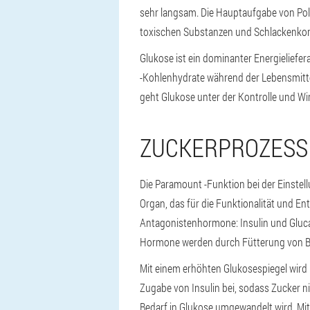
sehr langsam. Die Hauptaufgabe von Poly
toxischen Substanzen und Schlackenko
Glukose ist ein dominanter Energielieferan
-Kohlenhydrate während der Lebensmittel
geht Glukose unter der Kontrolle und Wi
ZUCKERPROZESS
Die Paramount -Funktion bei der Einstel
Organ, das für die Funktionalität und En
Antagonistenhormone: Insulin und Glucag
Hormone werden durch Fütterung von Bet
Mit einem erhöhten Glukosespiegel wird I
Zugabe von Insulin bei, sodass Zucker ni
Bedarf in Glukose umgewandelt wird. Mit