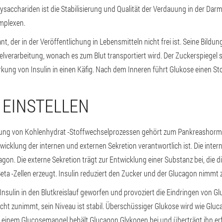
sacchariden ist die Stabilisierung und Qualität der Verdauung in der Da
mplexen.
t, der in der Veröffentlichung in Lebensmitteln nicht frei ist. Seine Bildung
verarbeitung, wonach es zum Blut transportiert wird. Der Zuckerspiegel s
rkung von Insulin in einen Käfig. Nach dem Inneren führt Glukose einen S
 EINSTELLEN
lung von Kohlenhydrat -Stoffwechselprozessen gehört zum Pankreashormon 
twicklung der internen und externen Sekretion verantwortlich ist. Die inter
on. Die externe Sekretion trägt zur Entwicklung einer Substanz bei, die d
a -Zellen erzeugt. Insulin reduziert den Zucker und der Glucagon nimmt 
nsulin in den Blutkreislauf geworfen und provoziert die Eindringen von Glu
cht zunimmt, sein Niveau ist stabil. Überschüssiger Glukose wird wie Gluc
 einem Glucosemangel behält Glucagon Glykogen bei und überträgt ihn erf