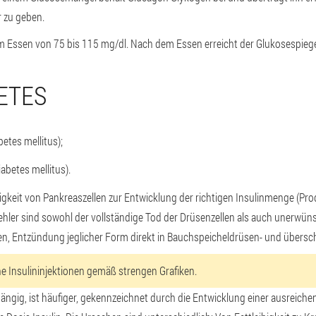
r zu geben.
em Essen von 75 bis 115 mg/dl. Nach dem Essen erreicht der Glukosespieg
ETES
etes mellitus);
abetes mellitus).
ähigkeit von Pankreaszellen zur Entwicklung der richtigen Insulinmenge (P
ehler sind sowohl der vollständige Tod der Drüsenzellen als auch unerwün
, Entzündung jeglicher Form direkt in Bauchspeicheldrüsen- und übersc
che Insulininjektionen gemäß strengen Grafiken.
bhängig, ist häufiger, gekennzeichnet durch die Entwicklung einer ausreich