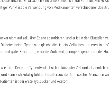
ine Dosis Insulin. Die Ursachen sind unterschiedlich: Von Fettleibigkeit zu 
htiger Punkt ist die Verwendung von Medikamenten verschiedener Spektr
ker nicht auf zellulärer Ebene absorbieren, und er ist in den Blutzellen ver
iabetes beider Typen sind gleich - dies ist ein Vielfaches Urinieren, in g
icht mit guter Ernährung, erhöhte Müdigkeit, geringe Regeneration der H
ie folgt: Der erste Typ entwickelt sich in kürzester Zeit und ist ziemlich he
n und kann sich zufällig fühlen. Im untersuchten Urin solcher Menschen w
Patienten ist der erste Typ Zucker und Aceton.