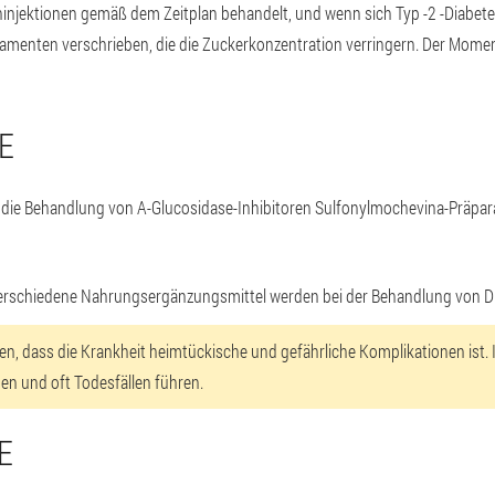
ininjektionen gemäß dem Zeitplan behandelt, und wenn sich Typ -2 -Diabete
enten verschrieben, die die Zuckerkonzentration verringern. Der Moment
E
 die Behandlung von A-Glucosidase-Inhibitoren Sulfonylmochevina-Präpar
erschiedene Nahrungsergänzungsmittel werden bei der Behandlung von Dia
en, dass die Krankheit heimtückische und gefährliche Komplikationen ist. I
n und oft Todesfällen führen.
E