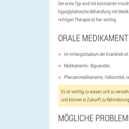
Der erste Typ wird mit konstanten Insul
hypoglykämische Behandlung mit Medikam
richtigen Therapie ist hier wichtig.
ORALE MEDIKAMENT
Im Anfangsstadium der Krankheit ist
Medikamente - Biguanides.
Pflanzenmedikamente, Volksmittel, v
Es ist wichtig zu wissen und zu versteh
und können in Zukunft zu Behinderunge
MÖGLICHE PROBLEM