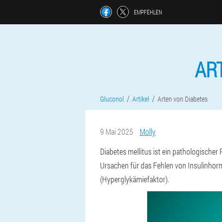
EMPFEHLEN
AR
Gluconol
Artikel
Arten von Diabetes
9 Mai 2025
Molly
Diabetes mellitus ist ein pathologischer
Ursachen für das Fehlen von Insulinhormo
(Hyperglykämiefaktor).