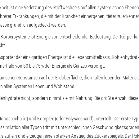
kheit ist eine Verletzung des Stoffwechsels auf allen systemischen Ebene
hrerer Erkrankungen, die mit der Krankheit einhergehen, tiefer zu erkenn
zesse gründlich aufgedeckt werden.
r Körpersysteme ist Energie von entscheidender Bedeutung. Der Körper k
cht.
sporter der einzigartigen Energie ist die Lebensmittelbasis. Kohlenhydr
rhalb von 50 bis 75% der Energie als Ganzes versorgt.
ganischen Substanzen auf der Erdoberfläche, die in allen lebenden Materie a
en allen Systemen Leben und Wohlstand.
lenhydrate nicht, sondern nimmt sie mit Nahrung. Die größte Anzahl dieser
onosaccharid) und Komplex (oder Polysaccharid) unterteilt. Der erste Ty
e Assimilation aller Typen tritt mit unterschiedlichen Geschwindigkeitsgrad
islauf ein und erzeugen einen starken Anstieg des Zuckerspiegels. Der Pol