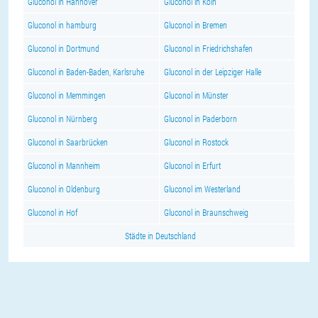
Gluconol in Hannover
Gluconol in Köln
Gluconol in hamburg
Gluconol in Bremen
Gluconol in Dortmund
Gluconol in Friedrichshafen
Gluconol in Baden-Baden, Karlsruhe
Gluconol in der Leipziger Halle
Gluconol in Memmingen
Gluconol in Münster
Gluconol in Nürnberg
Gluconol in Paderborn
Gluconol in Saarbrücken
Gluconol in Rostock
Gluconol in Mannheim
Gluconol in Erfurt
Gluconol in Oldenburg
Gluconol im Westerland
Gluconol in Hof
Gluconol in Braunschweig
Städte in Deutschland