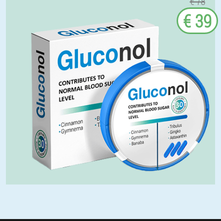
€ 78
€ 39