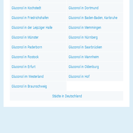
Gluconol in Kochstedt
Gluconol in Dortmund
Gluconol in Friedrichshafen
Gluconol in Baden-Baden, Karlsruhe
Gluconol in der Leipziger Halle
Gluconol in Memmingen
Gluconol in Münster
Gluconol in Nürnberg
Gluconol in Paderborn
Gluconol in Saarbrücken
Gluconol in Rostock
Gluconol in Mannheim
Gluconol in Erfurt
Gluconol in Oldenburg
Gluconol im Westerland
Gluconol in Hof
Gluconol in Braunschweig
Städte in Deutschland