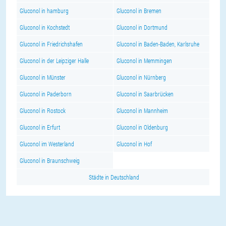
Gluconol in hamburg
Gluconol in Bremen
Gluconol in Kochstedt
Gluconol in Dortmund
Gluconol in Friedrichshafen
Gluconol in Baden-Baden, Karlsruhe
Gluconol in der Leipziger Halle
Gluconol in Memmingen
Gluconol in Münster
Gluconol in Nürnberg
Gluconol in Paderborn
Gluconol in Saarbrücken
Gluconol in Rostock
Gluconol in Mannheim
Gluconol in Erfurt
Gluconol in Oldenburg
Gluconol im Westerland
Gluconol in Hof
Gluconol in Braunschweig
Städte in Deutschland