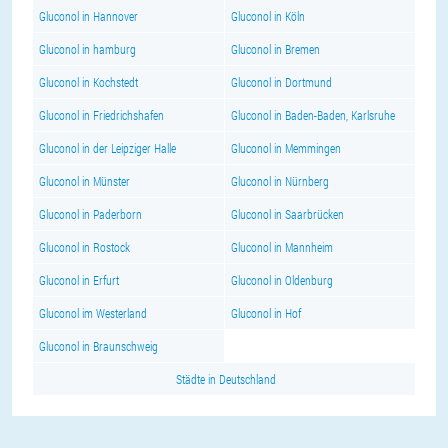
Gluconol in Hannover
Gluconol in Köln
Gluconol in hamburg
Gluconol in Bremen
Gluconol in Kochstedt
Gluconol in Dortmund
Gluconol in Friedrichshafen
Gluconol in Baden-Baden, Karlsruhe
Gluconol in der Leipziger Halle
Gluconol in Memmingen
Gluconol in Münster
Gluconol in Nürnberg
Gluconol in Paderborn
Gluconol in Saarbrücken
Gluconol in Rostock
Gluconol in Mannheim
Gluconol in Erfurt
Gluconol in Oldenburg
Gluconol im Westerland
Gluconol in Hof
Gluconol in Braunschweig
Städte in Deutschland