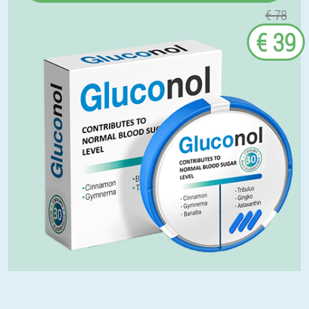
€ 78
€ 39