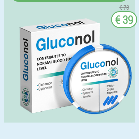
€ 78
€ 39