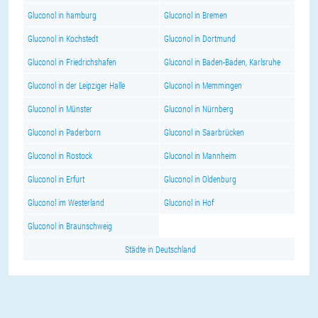
Gluconol in hamburg
Gluconol in Bremen
Gluconol in Kochstedt
Gluconol in Dortmund
Gluconol in Friedrichshafen
Gluconol in Baden-Baden, Karlsruhe
Gluconol in der Leipziger Halle
Gluconol in Memmingen
Gluconol in Münster
Gluconol in Nürnberg
Gluconol in Paderborn
Gluconol in Saarbrücken
Gluconol in Rostock
Gluconol in Mannheim
Gluconol in Erfurt
Gluconol in Oldenburg
Gluconol im Westerland
Gluconol in Hof
Gluconol in Braunschweig
Städte in Deutschland