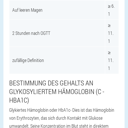
≥ 6.
Auf leeren Magen
1
≥
2 Stunden nach OGTT
11.
1
≥
zufällige Definition
11.
1
BESTIMMUNG DES GEHALTS AN
GLYKOSYLIERTEM HÄMOGLOBIN (C -
HBA1C)
Glykiertes Hämoglobin oder HbA1c
- Dies ist das Hämoglobin
von Erythrozyten, das sich durch Kontakt mit Glukose
umwandelt. Seine Konzentration im Blut steht in direktem