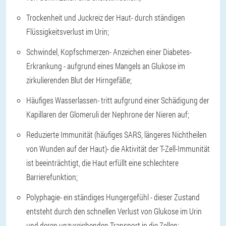
Trockenheit und Juckreiz der Haut
- durch ständigen
Flüssigkeitsverlust im Urin;
Schwindel, Kopfschmerzen
- Anzeichen einer Diabetes-
Erkrankung - aufgrund eines Mangels an Glukose im
zirkulierenden Blut der Hirngefäße;
Häufiges Wasserlassen
- tritt aufgrund einer Schädigung der
Kapillaren der Glomeruli der Nephrone der Nieren auf;
Reduzierte Immunität (häufiges SARS, längeres Nichtheilen
von Wunden auf der Haut)
- die Aktivität der T-Zell-Immunität
ist beeinträchtigt, die Haut erfüllt eine schlechtere
Barrierefunktion;
Polyphagie
- ein ständiges Hungergefühl - dieser Zustand
entsteht durch den schnellen Verlust von Glukose im Urin
und deren unzureichenden Transport in die Zellen;