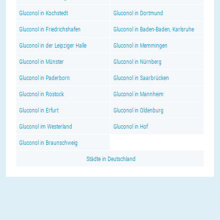
Gluconol in Kochstedt
Gluconol in Dortmund
Gluconol in Friedrichshafen
Gluconol in Baden-Baden, Karlsruhe
Gluconol in der Leipziger Halle
Gluconol in Memmingen
Gluconol in Münster
Gluconol in Nürnberg
Gluconol in Paderborn
Gluconol in Saarbrücken
Gluconol in Rostock
Gluconol in Mannheim
Gluconol in Erfurt
Gluconol in Oldenburg
Gluconol im Westerland
Gluconol in Hof
Gluconol in Braunschweig
Städte in Deutschland