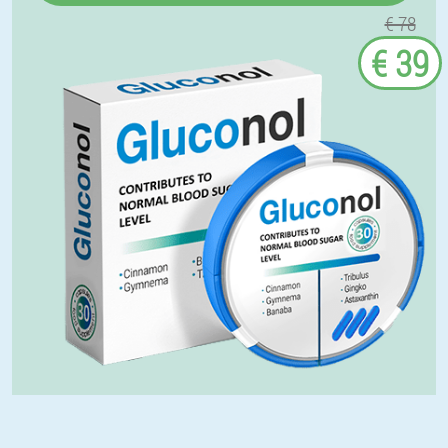
€ 78
€ 39