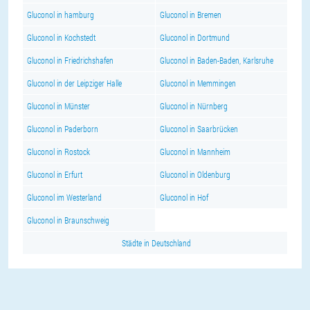
Gluconol in hamburg
Gluconol in Bremen
Gluconol in Kochstedt
Gluconol in Dortmund
Gluconol in Friedrichshafen
Gluconol in Baden-Baden, Karlsruhe
Gluconol in der Leipziger Halle
Gluconol in Memmingen
Gluconol in Münster
Gluconol in Nürnberg
Gluconol in Paderborn
Gluconol in Saarbrücken
Gluconol in Rostock
Gluconol in Mannheim
Gluconol in Erfurt
Gluconol in Oldenburg
Gluconol im Westerland
Gluconol in Hof
Gluconol in Braunschweig
Städte in Deutschland