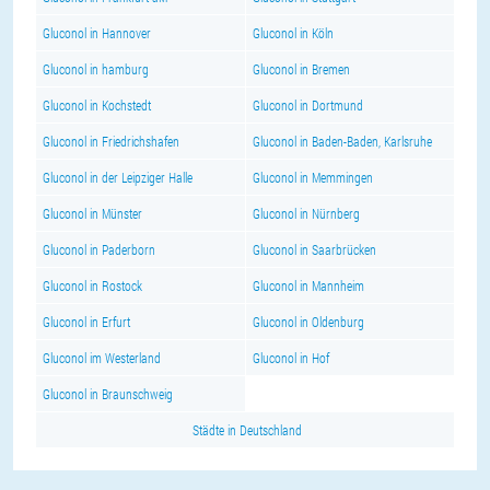
Gluconol in Hannover
Gluconol in Köln
Gluconol in hamburg
Gluconol in Bremen
Gluconol in Kochstedt
Gluconol in Dortmund
Gluconol in Friedrichshafen
Gluconol in Baden-Baden, Karlsruhe
Gluconol in der Leipziger Halle
Gluconol in Memmingen
Gluconol in Münster
Gluconol in Nürnberg
Gluconol in Paderborn
Gluconol in Saarbrücken
Gluconol in Rostock
Gluconol in Mannheim
Gluconol in Erfurt
Gluconol in Oldenburg
Gluconol im Westerland
Gluconol in Hof
Gluconol in Braunschweig
Städte in Deutschland