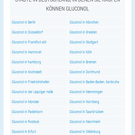
KÖNNEN GLUCONOL
Gluconol in Berlin
Gluconol in München
Gluconol in Düsseldorf
Gluconol in dresden
Gluconol in Frankfurt aM
Gluconol in Stuttgart
Gluconol in Hannover
Gluconol in Köln
Gluconol in hamburg
Gluconol in Bremen
Gluconol in Kochstedt
Gluconol in Dortmund
Gluconol in Friedrichshafen
Gluconol in Baden-Baden, Karlsruhe
Gluconol in der Leipziger Halle
Gluconol in Memmingen
Gluconol in Münster
Gluconol in Nürnberg
Gluconol in Paderborn
Gluconol in Saarbrücken
Gluconol in Rostock
Gluconol in Mannheim
Gluconol in Erfurt
Gluconol in Oldenburg