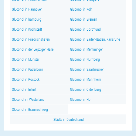
Gluconol in Hannover
Gluconol in Köln
Gluconol in hamburg
Gluconol in Bremen
Gluconol in Kochstedt
Gluconol in Dortmund
Gluconol in Friedrichshafen
Gluconol in Baden-Baden, Karlsruhe
Gluconol in der Leipziger Halle
Gluconol in Memmingen
Gluconol in Münster
Gluconol in Nürnberg
Gluconol in Paderborn
Gluconol in Saarbrücken
Gluconol in Rostock
Gluconol in Mannheim
Gluconol in Erfurt
Gluconol in Oldenburg
Gluconol im Westerland
Gluconol in Hof
Gluconol in Braunschweig
Städte in Deutschland