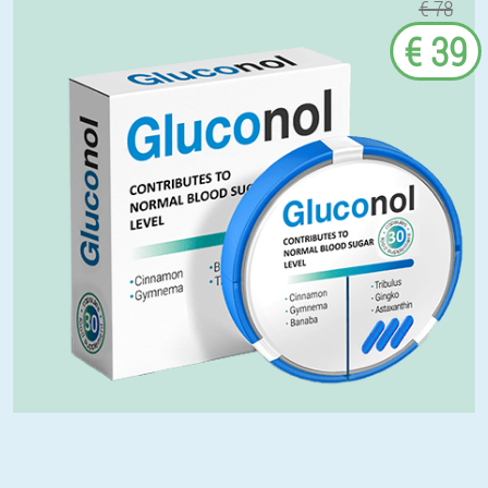
€ 78
€ 39