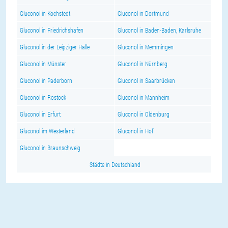
Gluconol in Kochstedt
Gluconol in Dortmund
Gluconol in Friedrichshafen
Gluconol in Baden-Baden, Karlsruhe
Gluconol in der Leipziger Halle
Gluconol in Memmingen
Gluconol in Münster
Gluconol in Nürnberg
Gluconol in Paderborn
Gluconol in Saarbrücken
Gluconol in Rostock
Gluconol in Mannheim
Gluconol in Erfurt
Gluconol in Oldenburg
Gluconol im Westerland
Gluconol in Hof
Gluconol in Braunschweig
Städte in Deutschland