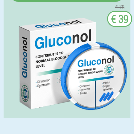
€ 78
€ 39