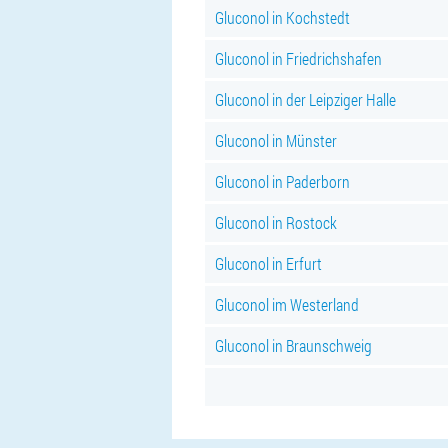
Gluconol in Kochstedt
Gluconol in Friedrichshafen
Gluconol in der Leipziger Halle
Gluconol in Münster
Gluconol in Paderborn
Gluconol in Rostock
Gluconol in Erfurt
Gluconol im Westerland
Gluconol in Braunschweig