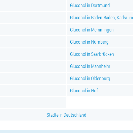
Gluconol in Dortmund
Gluconol in Baden-Baden, Karlsruh
Gluconol in Memmingen
Gluconol in Nürnberg
Gluconol in Saarbrücken
Gluconol in Mannheim
Gluconol in Oldenburg
Gluconol in Hof
Städte in Deutschland