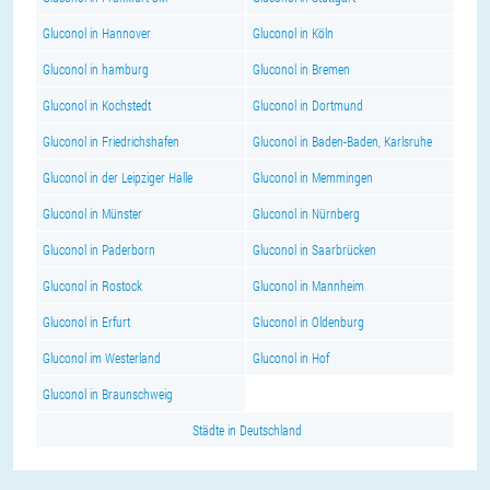
Gluconol in Hannover
Gluconol in Köln
Gluconol in hamburg
Gluconol in Bremen
Gluconol in Kochstedt
Gluconol in Dortmund
Gluconol in Friedrichshafen
Gluconol in Baden-Baden, Karlsruhe
Gluconol in der Leipziger Halle
Gluconol in Memmingen
Gluconol in Münster
Gluconol in Nürnberg
Gluconol in Paderborn
Gluconol in Saarbrücken
Gluconol in Rostock
Gluconol in Mannheim
Gluconol in Erfurt
Gluconol in Oldenburg
Gluconol im Westerland
Gluconol in Hof
Gluconol in Braunschweig
Städte in Deutschland