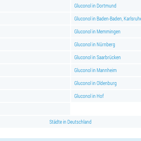
Gluconol in Dortmund
Gluconol in Baden-Baden, Karlsruh
Gluconol in Memmingen
Gluconol in Nürnberg
Gluconol in Saarbrücken
Gluconol in Mannheim
Gluconol in Oldenburg
Gluconol in Hof
Städte in Deutschland