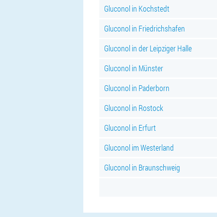
Gluconol in Kochstedt
Gluconol in Friedrichshafen
Gluconol in der Leipziger Halle
Gluconol in Münster
Gluconol in Paderborn
Gluconol in Rostock
Gluconol in Erfurt
Gluconol im Westerland
Gluconol in Braunschweig