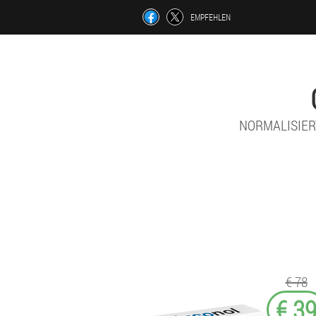
EMPFEHLEN
NORMALISIER
€ 78
€ 3